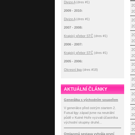
Divize A
(dres #1)
20
2009 - 2010:
2
Divize A
(dres #1)
20
2
2007 - 2008:
20
Krajský přebor STČ
(dres #1)
2
2006 - 2007:
20
Krajský přebor STČ
(dres #1)
2
2005 - 2006:
20
Okresní liga
(dres #18)
2
20
2
AKTUÁLNÍ ČLÁNKY
20
Generálka s východním soupeřem
2
V generálce před ostrým startem 2.
20
Futsal ligy západ jsme na neutrální
2
půdě v Kutné Hoře vyzvali účastníka
východní skupiny druhé...
20
2
Omlazená sestava vyhrála první