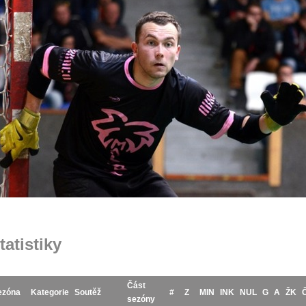
tatistiky
Část
ezóna
Kategorie
Soutěž
#
Z
MIN
INK
NUL
G
A
ŽK
sezóny