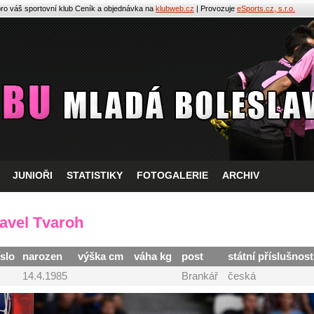
pro váš sportovní klub
Ceník a objednávka na
klubweb.cz
| Provozuje
eSports.cz, s.r.o.
JUNIOŘI
STATISTIKY
FOTOGALERIE
ARCHIV
avel Tvaroh
íslo
narozen
výška cm
váha kg
post
státní příslušnost
14.4.1985
Brankář
česká