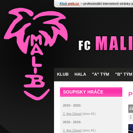
Klub
web.cz
– profesionální internetové stránky 
KLUB
HALA
"A" TÝM
"B" TÝM
SOUPISKY HRÁČE
P
2019 - 2020:
č
2. liga Západ
(dres #1)
1
2018 - 2019:
2. liga Západ
(dres #1)