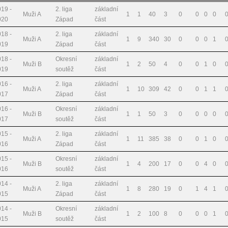
19 -
2. liga
základní
Muži A
1
1
40
3
0
0
0
0
020
Západ
část
18 -
2. liga
základní
Muži A
1
9
340
30
0
0
0
1
019
Západ
část
18 -
Okresní
základní
Muži B
1
2
50
4
0
0
1
0
019
soutěž
část
16 -
2. liga
základní
Muži A
1
10
309
42
0
0
1
1
017
Západ
část
16 -
Okresní
základní
Muži B
1
1
50
3
0
0
0
0
017
soutěž
část
15 -
2. liga
základní
Muži A
1
11
385
38
0
0
1
0
016
Západ
část
15 -
Okresní
základní
Muži B
1
4
200
17
0
0
4
0
016
soutěž
část
14 -
2. liga
základní
Muži A
1
8
280
19
0
1
4
1
015
Západ
část
14 -
Okresní
základní
Muži B
1
2
100
8
0
0
0
1
015
soutěž
část