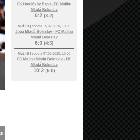
FK Havlíčkův Brod - FC Malibu
Mladá Boleslav
6:2
(3:2)
Muži B
| sobota 15.02.2020, 18:00
Joga Mladá Boleslav - FC Malibu
Mladá Boleslav
6:9
(4:5)
Muži B
| sobota 07.03.2020, 16:00
FC Malibu Mladá Boleslav - FK
Mladá Boleslav
10:2
(5:0)
ČK