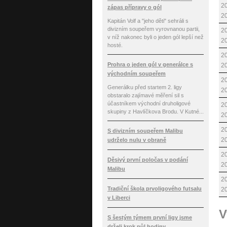
20
zápas přípravy o gól
2
Kapitán Volf a "jeho děti" sehráli s
divizním soupeřem vyrovnanou partii,
20
v níž nakonec byli o jeden gól lepší než
2
hosté.
20
Prohra o jeden gól v generálce s
2
východním soupeřem
20
Generálku před startem 2. ligy
2
obstaralo zajímavé měření sil s
účastníkem východní druholigové
20
skupiny z Havlíčkova Brodu. V Kutné...
2
20
S divizním soupeřem Malibu
2
udrželo nulu v obraně
20
Děsivý první poločas v podání
2
Malibu
20
Tradiční škola prvoligového futsalu
2
v Liberci
V
S šestým týmem první ligy jsme
drželi krok půl hodiny