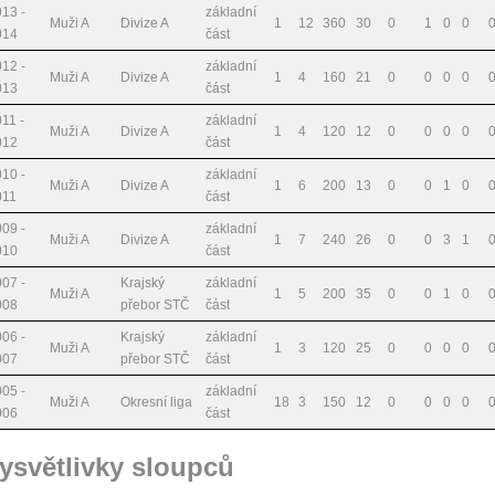
13 -
základní
Muži A
Divize A
1
12
360
30
0
1
0
0
014
část
12 -
základní
Muži A
Divize A
1
4
160
21
0
0
0
0
013
část
11 -
základní
Muži A
Divize A
1
4
120
12
0
0
0
0
012
část
10 -
základní
Muži A
Divize A
1
6
200
13
0
0
1
0
011
část
09 -
základní
Muži A
Divize A
1
7
240
26
0
0
3
1
010
část
07 -
Krajský
základní
Muži A
1
5
200
35
0
0
1
0
008
přebor STČ
část
06 -
Krajský
základní
Muži A
1
3
120
25
0
0
0
0
007
přebor STČ
část
05 -
základní
Muži A
Okresní liga
18
3
150
12
0
0
0
0
006
část
ysvětlivky sloupců