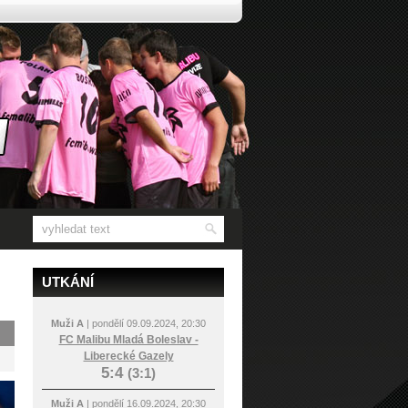
UTKÁNÍ
Muži A
| pondělí 09.09.2024, 20:30
FC Malibu Mladá Boleslav -
Liberecké Gazely
5:4
(3:1)
Muži A
| pondělí 16.09.2024, 20:30