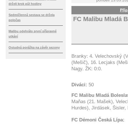
pondělí 19.09.20
drželi krok půl hodiny
Příp
Sedmičlenná sestava se držela
FC Malibu Mladá B
poločas
Malibu odehrálo první přípravné
utkání
Ostudná porážka na závěr sezony
Branky: 4. Velechovský (Vo
(Mešič), 16. Lecjaks (Meši
Nagy. ŽK: 0:0.
Diváci:
50
FC Malibu Mladá Bolesl
Maňas (21. Mašek), Velech
Hurdes), Jirdásek, Šisler,
FC Démoni Česká Lípa: