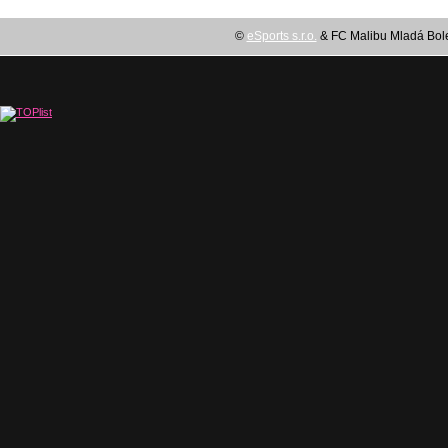
©
eSports s.r.o.
& FC Malibu Mladá Boles