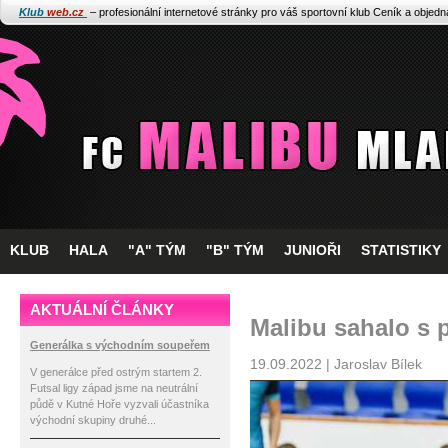
Klub
web.cz
– profesionální internetové stránky pro váš sportovní klub
Ceník a objed
KLUB
HALA
"A" TÝM
"B" TÝM
JUNIOŘI
STATISTIKY
AKTUÁLNÍ ČLÁNKY
Malibu sahalo s 
Generálka s východním soupeřem
19.09.2022 | Jaroslav Bílek
V generálce před ostrým startem 2.
Futsal ligy západ jsme na neutrální
půdě v Kutné Hoře vyzvali účastníka
východní skupiny druhé...