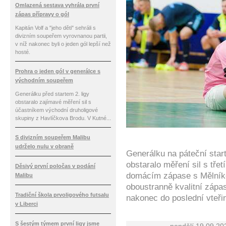
Omlazená sestava vyhrála první
zápas přípravy o gól
Kapitán Volf a "jeho děti" sehráli s
divizním soupeřem vyrovnanou partii,
v níž nakonec byli o jeden gól lepší než
hosté.
Prohra o jeden gól v generálce s
východním soupeřem
Generálku před startem 2. ligy
obstaralo zajímavé měření sil s
účastníkem východní druholigové
skupiny z Havlíčkova Brodu. V Kutné...
S divizním soupeřem Malibu
udrželo nulu v obraně
Generálku na páteční star
obstaralo měření sil s třet
Děsivý první poločas v podání
domácím zápase s Mělníke
Malibu
oboustranně kvalitní zápa
Tradiční škola prvoligového futsalu
nakonec do poslední vteři
v Liberci
S šestým týmem první ligy jsme