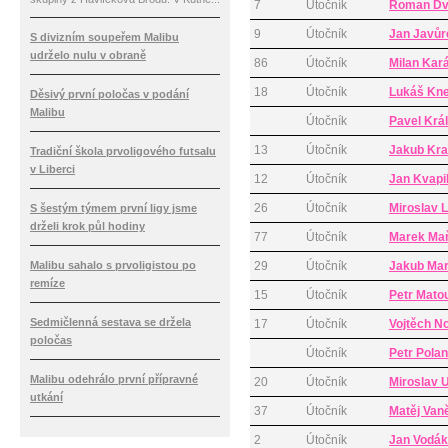
7
Útočník
Roman Dv
9
Útočník
Jan Javůr
S divizním soupeřem Malibu
udrželo nulu v obraně
86
Útočník
Milan Kar
18
Útočník
Lukáš Kne
Děsivý první poločas v podání
Malibu
Útočník
Pavel Král
13
Útočník
Jakub Kr
Tradiční škola prvoligového futsalu
v Liberci
12
Útočník
Jan Kvapi
26
Útočník
Miroslav 
S šestým týmem první ligy jsme
drželi krok půl hodiny
77
Útočník
Marek Ma
Malibu sahalo s prvoligistou po
29
Útočník
Jakub Ma
remíze
15
Útočník
Petr Mato
Sedmičlenná sestava se držela
17
Útočník
Vojtěch N
poločas
Útočník
Petr Pola
Malibu odehrálo první přípravné
20
Útočník
Miroslav 
utkání
37
Útočník
Matěj Van
2
Útočník
Jan Vodák