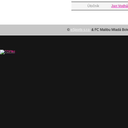
Útočník
Jan Vodhá
©
eSports s.r.o.
& FC Malibu Mladá Boles