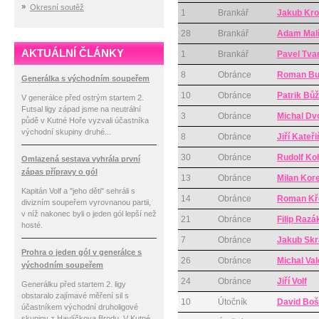
Okresní soutěž
1
Brankář
Jakub Kr
28
Brankář
Adam Mal
AKTUÁLNÍ ČLÁNKY
1
Brankář
Pavel Tva
8
Obránce
Roman Bu
Generálka s východním soupeřem
10
Obránce
Patrik Bů
V generálce před ostrým startem 2.
Futsal ligy západ jsme na neutrální
3
Obránce
Michal Dv
půdě v Kutné Hoře vyzvali účastníka
východní skupiny druhé...
8
Obránce
Jiří Kateř
30
Obránce
Rudolf Ko
Omlazená sestava vyhrála první
zápas přípravy o gól
13
Obránce
Milan Kor
Kapitán Volf a "jeho děti" sehráli s
14
Obránce
Roman Kř
divizním soupeřem vyrovnanou partii,
v níž nakonec byli o jeden gól lepší než
21
Obránce
Filip Razá
hosté.
7
Obránce
Jakub Sk
Prohra o jeden gól v generálce s
26
Obránce
Michal Val
východním soupeřem
24
Obránce
Jiří Volf
Generálku před startem 2. ligy
obstaralo zajímavé měření sil s
10
Útočník
David Bo
účastníkem východní druholigové
skupiny z Havlíčkova Brodu. V Kutné...