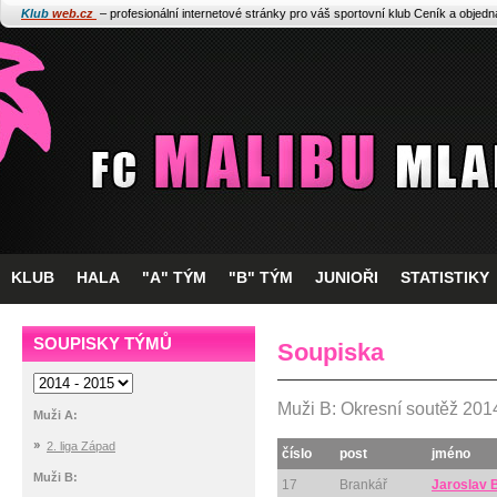
Klub
web.cz
– profesionální internetové stránky pro váš sportovní klub
Ceník a objed
KLUB
HALA
"A" TÝM
"B" TÝM
JUNIOŘI
STATISTIKY
SOUPISKY TÝMŮ
Soupiska
Muži B: Okresní soutěž 201
Muži A:
2. liga Západ
číslo
post
jméno
Muži B:
17
Brankář
Jaroslav B