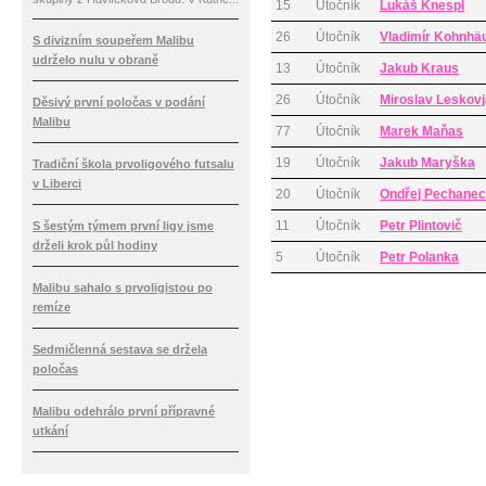
15
Útočník
Lukáš Knespl
26
Útočník
Vladimír Kohnhä
S divizním soupeřem Malibu
udrželo nulu v obraně
13
Útočník
Jakub Kraus
26
Útočník
Miroslav Leskov
Děsivý první poločas v podání
Malibu
77
Útočník
Marek Maňas
19
Útočník
Jakub Maryška
Tradiční škola prvoligového futsalu
v Liberci
20
Útočník
Ondřej Pechanec
11
Útočník
Petr Plintovič
S šestým týmem první ligy jsme
drželi krok půl hodiny
5
Útočník
Petr Polanka
Malibu sahalo s prvoligistou po
remíze
Sedmičlenná sestava se držela
poločas
Malibu odehrálo první přípravné
utkání