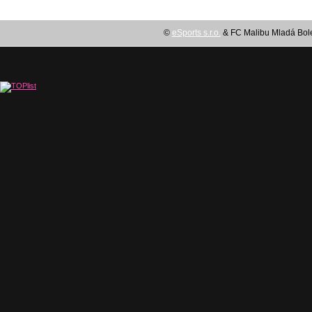
©
eSports s.r.o.
& FC Malibu Mladá Boles