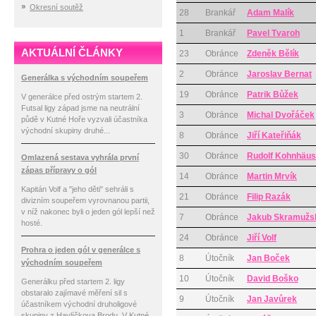
Okresní soutěž
28
Brankář
Adam Malík
1
Brankář
Pavel Tvaroh
AKTUÁLNÍ ČLÁNKY
23
Obránce
Zdeněk Bělík
2
Obránce
Jaroslav Bernat
Generálka s východním soupeřem
19
Obránce
Patrik Bůžek
V generálce před ostrým startem 2.
Futsal ligy západ jsme na neutrální
3
Obránce
Michal Dvořáček
půdě v Kutné Hoře vyzvali účastníka
východní skupiny druhé...
8
Obránce
Jiří Kateřiňák
30
Obránce
Rudolf Kohnhäus
Omlazená sestava vyhrála první
zápas přípravy o gól
14
Obránce
Martin Mrvík
Kapitán Volf a "jeho děti" sehráli s
21
Obránce
Filip Razák
divizním soupeřem vyrovnanou partii,
v níž nakonec byli o jeden gól lepší než
7
Obránce
Jakub Skramužs
hosté.
24
Obránce
Jiří Volf
Prohra o jeden gól v generálce s
8
Útočník
Jan Boček
východním soupeřem
10
Útočník
David Boško
Generálku před startem 2. ligy
obstaralo zajímavé měření sil s
9
Útočník
Jan Javůrek
účastníkem východní druholigové
skupiny z Havlíčkova Brodu. V Kutné...