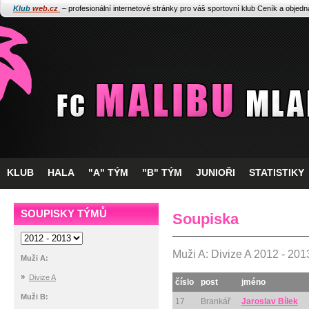
Klub
web.cz
– profesionální internetové stránky pro váš sportovní klub
Ceník a objed
KLUB
HALA
"A" TÝM
"B" TÝM
JUNIOŘI
STATISTIKY
SOUPISKY TÝMŮ
Soupiska
Muži A: Divize A 2012 - 201
Muži A:
Divize A
číslo
post
jméno
Muži B:
17
Brankář
Jaroslav Bílek