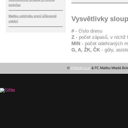
poločas
Malibu odehrálo první přípravné
Vysvětlivky slou
utkání
#
- číslo dresu
Z
- počet zápasů, v nichž 
MIN
- počet odehraných m
G, A, ŽK, ČK
- góly, asis
©
eSports s.r.o.
& FC Malibu Mladá Boles