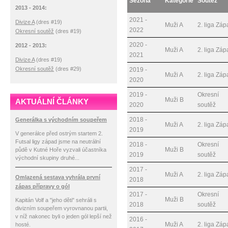
Sezóna
Kategorie
Soutěž
2013 - 2014:
2021 -
Divize A
(dres #19)
Muži A
2. liga Zá
2022
Okresní soutěž
(dres #19)
2020 -
2012 - 2013:
Muži A
2. liga Zá
2021
Divize A
(dres #19)
Okresní soutěž
(dres #29)
2019 -
Muži A
2. liga Zá
2020
2019 -
Okresní
Muži B
AKTUÁLNÍ ČLÁNKY
2020
soutěž
2018 -
Generálka s východním soupeřem
Muži A
2. liga Zá
2019
V generálce před ostrým startem 2.
Futsal ligy západ jsme na neutrální
2018 -
Okresní
Muži B
půdě v Kutné Hoře vyzvali účastníka
2019
soutěž
východní skupiny druhé...
2017 -
Muži A
2. liga Zá
Omlazená sestava vyhrála první
2018
zápas přípravy o gól
2017 -
Okresní
Muži B
Kapitán Volf a "jeho děti" sehráli s
2018
soutěž
divizním soupeřem vyrovnanou partii,
v níž nakonec byli o jeden gól lepší než
2016 -
Muži A
2. liga Zá
hosté.