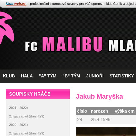
Klub
web.cz
– profesionální internetové stránky pro váš sportovní klub
Ceník a objed
KLUB
HALA
"A" TÝM
"B" TÝM
JUNIOŘI
STATISTIKY
SOUPISKY HRÁČE
Jakub Maryška
2021 - 2022:
číslo
narozen
výška cm
2. liga Západ
(dres #29)
29
25.4.1996
2020 - 2021:
2. liga Západ
(dres #29)