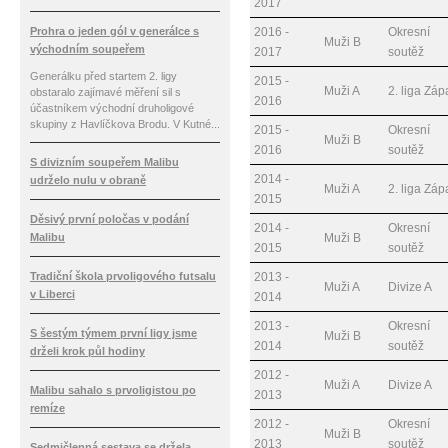
2017
Prohra o jeden gól v generálce s
2016 -
Okresní
Muži B
východním soupeřem
2017
soutěž
Generálku před startem 2. ligy
2015 -
Muži A
2. liga Zá
obstaralo zajímavé měření sil s
2016
účastníkem východní druholigové
skupiny z Havlíčkova Brodu. V Kutné...
2015 -
Okresní
Muži B
2016
soutěž
S divizním soupeřem Malibu
2014 -
udrželo nulu v obraně
Muži A
2. liga Zá
2015
Děsivý první poločas v podání
2014 -
Okresní
Malibu
Muži B
2015
soutěž
Tradiční škola prvoligového futsalu
2013 -
Muži A
Divize A
v Liberci
2014
2013 -
Okresní
S šestým týmem první ligy jsme
Muži B
2014
soutěž
drželi krok půl hodiny
2012 -
Muži A
Divize A
Malibu sahalo s prvoligistou po
2013
remíze
2012 -
Okresní
Muži B
2013
soutěž
Sedmičlenná sestava se držela