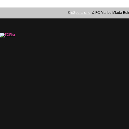
©
eSports s.r.o.
& FC Malibu Mladá Boles