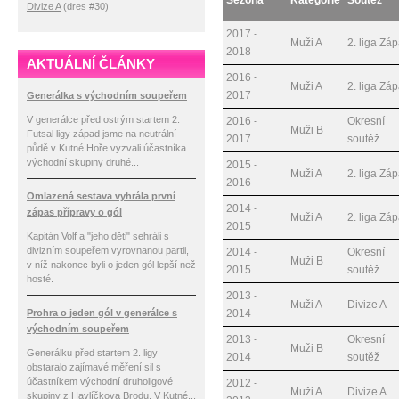
Sezóna
Kategorie
Soutěž
Divize A
(dres #30)
2017 -
Muži A
2. liga Zá
2018
AKTUÁLNÍ ČLÁNKY
2016 -
Muži A
2. liga Zá
2017
Generálka s východním soupeřem
V generálce před ostrým startem 2.
2016 -
Okresní
Muži B
Futsal ligy západ jsme na neutrální
2017
soutěž
půdě v Kutné Hoře vyzvali účastníka
východní skupiny druhé...
2015 -
Muži A
2. liga Zá
2016
Omlazená sestava vyhrála první
2014 -
zápas přípravy o gól
Muži A
2. liga Zá
2015
Kapitán Volf a "jeho děti" sehráli s
divizním soupeřem vyrovnanou partii,
2014 -
Okresní
Muži B
v níž nakonec byli o jeden gól lepší než
2015
soutěž
hosté.
2013 -
Muži A
Divize A
Prohra o jeden gól v generálce s
2014
východním soupeřem
2013 -
Okresní
Muži B
Generálku před startem 2. ligy
2014
soutěž
obstaralo zajímavé měření sil s
účastníkem východní druholigové
2012 -
Muži A
Divize A
skupiny z Havlíčkova Brodu. V Kutné...