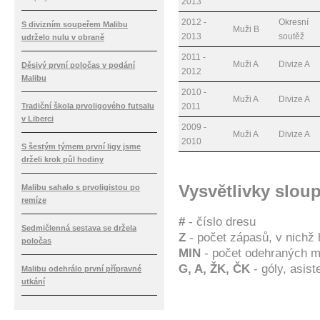
2013
2012 -
Okresní
S divizním soupeřem Malibu
Muži B
2013
soutěž
udrželo nulu v obraně
2011 -
Muži A
Divize A
Děsivý první poločas v podání
2012
Malibu
2010 -
Muži A
Divize A
Tradiční škola prvoligového futsalu
2011
v Liberci
2009 -
Muži A
Divize A
2010
S šestým týmem první ligy jsme
drželi krok půl hodiny
Vysvětlivky slou
Malibu sahalo s prvoligistou po
remíze
#
- číslo dresu
Sedmičlenná sestava se držela
Z
- počet zápasů, v nichž 
poločas
MIN
- počet odehraných m
G, A, ŽK, ČK
- góly, asis
Malibu odehrálo první přípravné
utkání