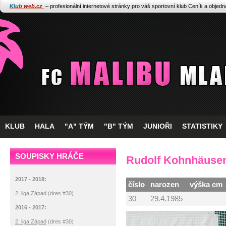
Klub
web.cz
– profesionální internetové stránky pro váš sportovní klub
Ceník a objed
KLUB
HALA
"A" TÝM
"B" TÝM
JUNIOŘI
STATISTIKY
SOUPISKY HRÁČE
Rudolf Kohnhäuse
2017 - 2018:
číslo
narozen
výška cm
2. liga Západ
(dres #30)
30
29.4.1985
2016 - 2017:
2. liga Západ
(dres #30)