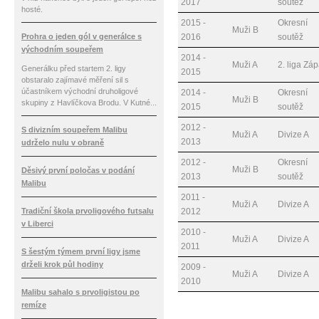
2017
soutěž
hosté.
2015 -
Okresní
Muži B
Prohra o jeden gól v generálce s
2016
soutěž
východním soupeřem
2014 -
Muži A
2. liga Zá
Generálku před startem 2. ligy
2015
obstaralo zajímavé měření sil s
účastníkem východní druholigové
2014 -
Okresní
Muži B
skupiny z Havlíčkova Brodu. V Kutné...
2015
soutěž
2012 -
S divizním soupeřem Malibu
Muži A
Divize A
2013
udrželo nulu v obraně
2012 -
Okresní
Muži B
Děsivý první poločas v podání
2013
soutěž
Malibu
2011 -
Muži A
Divize A
Tradiční škola prvoligového futsalu
2012
v Liberci
2010 -
Muži A
Divize A
2011
S šestým týmem první ligy jsme
drželi krok půl hodiny
2009 -
Muži A
Divize A
2010
Malibu sahalo s prvoligistou po
remíze