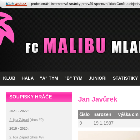
Klub
web.cz
– profesionální internetové stránky pro váš sportovní klub
Ceník a objed
KLUB
HALA
"A" TÝM
"B" TÝM
JUNIOŘI
STATISTIKY
SOUPISKY HRÁČE
Jan Javůrek
2021 - 2022:
číslo
narozen
výška cm
2. liga Západ
(dres #9)
9
19.1.1987
2019 - 2020:
2. liga Západ
(dres #9)