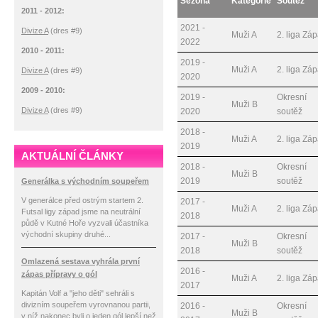
Sezóna
Kategorie
Soutěž
2011 - 2012:
2021 -
Divize A
(dres #9)
Muži A
2. liga Zá
2022
2010 - 2011:
2019 -
Muži A
2. liga Zá
Divize A
(dres #9)
2020
2009 - 2010:
2019 -
Okresní
Muži B
Divize A
(dres #9)
2020
soutěž
2018 -
Muži A
2. liga Zá
2019
AKTUÁLNÍ ČLÁNKY
2018 -
Okresní
Muži B
2019
soutěž
Generálka s východním soupeřem
V generálce před ostrým startem 2.
2017 -
Muži A
2. liga Zá
Futsal ligy západ jsme na neutrální
2018
půdě v Kutné Hoře vyzvali účastníka
východní skupiny druhé...
2017 -
Okresní
Muži B
2018
soutěž
Omlazená sestava vyhrála první
2016 -
zápas přípravy o gól
Muži A
2. liga Zá
2017
Kapitán Volf a "jeho děti" sehráli s
divizním soupeřem vyrovnanou partii,
2016 -
Okresní
Muži B
v níž nakonec byli o jeden gól lepší než