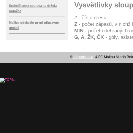
Vysvětlivky slou
Sedmičlenná sestava se držela
poločas
#
- číslo dresu
Malibu odehrálo první přípravné
Z
- počet zápasů, v nichž 
utkání
MIN
- počet odehraných m
G, A, ŽK, ČK
- góly, asis
©
eSports s.r.o.
& FC Malibu Mladá Boles