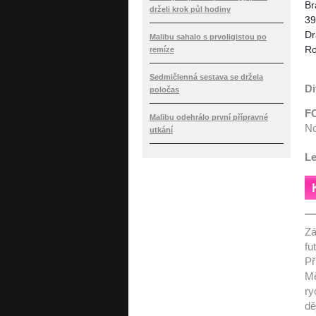
Br
drželi krok půl hodiny
39
Dr
Malibu sahalo s prvoligistou po
Ro
remíze
Sedmičlenná sestava se držela
Di
poločas
FC
Malibu odehrálo první přípravné
No
utkání
Le
Zá
fu
Př
Mě
ry
dě