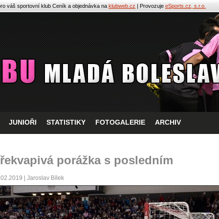
pro váš sportovní klub
Ceník a objednávka na
klubweb.cz
| Provozuje
eSports.cz, s.r.o.
JUNIOŘI
STATISTIKY
FOTOGALERIE
ARCHIV
řekvapivá porážka s posledním
.02.2019 | Jaroslav Bílek