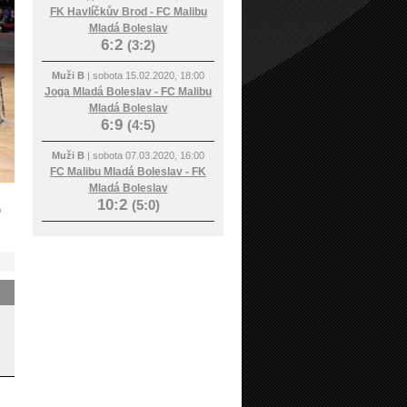
FK Havlíčkův Brod - FC Malibu
Mladá Boleslav
6:2
(3:2)
Muži B
| sobota 15.02.2020, 18:00
Joga Mladá Boleslav - FC Malibu
Mladá Boleslav
6:9
(4:5)
Muži B
| sobota 07.03.2020, 16:00
FC Malibu Mladá Boleslav - FK
Mladá Boleslav
10:2
(5:0)
o