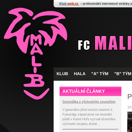
Klub
web.cz
– profesionální internetové stránky 
KLUB
HALA
"A" TÝM
"B" TÝM
AKTUÁLNÍ ČLÁNKY
P
Generálka s východním soupeřem
10
V generálce před ostrým startem 2.
Futsal ligy západ jsme na neutrální
půdě v Kutné Hoře vyzvali účastníka
východní skupiny druhé...