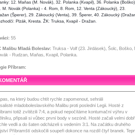
anky: 12. Maňas (M. Novák), 32. Polanka (Kvapil), 36. Polanka (Boško)
. M. Novák (Polanka) - 4. Rom, 8. Rom, 12. Venta (Zákoucký), 23.
ažan (Šperer), 29. Zákoucký (Venta), 39. Šperer, 40. Zákoucký (Dražan
zhodčí: Plzák, Kresta. ŽK: Truksa, Kvapil - Dražan.
váci:
55
 Malibu Mladá Boleslav:
Truksa - Volf (23. Jirdásek), Šolc, Boško,
vák - Rudzan, Maňas, Kvapil, Polanka.
gie Příbram:
KOMENTÁŘ
pas, na který budou chtít rychle zapomenout, sehráli
tsalisté mladoboleslavského Malibu proti poslední Legii. Hosté z
íbrami totiž zvítězili 7:4, a pokud nepočítáme kontumační výhru v
lníku, připsali si vůbec první body v sezóně. Hosté začali velmi dobř
chle vedli a do šaten odcházeli s vedením 3:1. Na začátku druhého
jství Příbramští odskočili soupeři dokonce na rozdíl čtyř branek. Tep