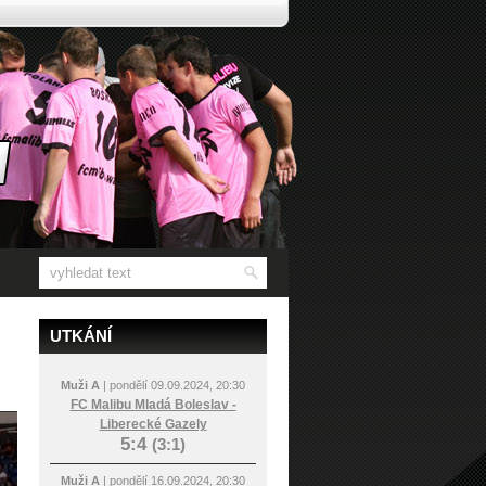
UTKÁNÍ
Muži A
| pondělí 09.09.2024, 20:30
FC Malibu Mladá Boleslav -
Liberecké Gazely
5:4
(3:1)
Muži A
| pondělí 16.09.2024, 20:30