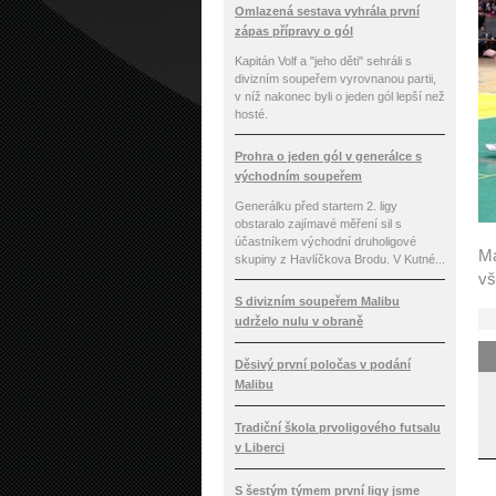
Omlazená sestava vyhrála první
zápas přípravy o gól
Kapitán Volf a "jeho děti" sehráli s
divizním soupeřem vyrovnanou partii,
v níž nakonec byli o jeden gól lepší než
hosté.
Prohra o jeden gól v generálce s
východním soupeřem
Generálku před startem 2. ligy
obstaralo zajímavé měření sil s
účastníkem východní druholigové
Ma
skupiny z Havlíčkova Brodu. V Kutné...
vš
S divizním soupeřem Malibu
udrželo nulu v obraně
Děsivý první poločas v podání
Malibu
Tradiční škola prvoligového futsalu
v Liberci
S šestým týmem první ligy jsme