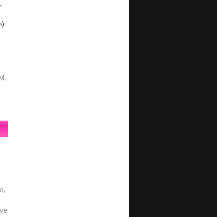
,
).
 M.
e,
rve