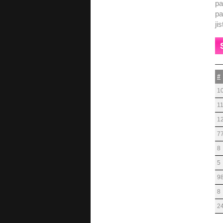
pa
pa
ji
#
1
1
1
7
8
5
9
8
2