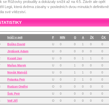
k se Růžovky probudily a dokázaly snížit až na 4:5. Závěr ale opět
třil Legii, která dvěma zásahy v posledních dvou minutách definitivně
stila své vítězství.
STATISTIKY
hráči v poli
P
MIN
G
A
ŽK
ČK
0
Boško David
U
0
0
1
0
0
1
Jirdásek Adam
U
0
0
0
0
0
2
Kvapil Jan
U
0
0
1
1
0
7
Maňas Marek
U
0
1
0
0
0
Novák Matyáš
U
0
1
1
0
0
Polanka Petr
U
0
2
1
0
0
8
Rudzan Ondřej
O
0
0
0
0
0
Šolc Petr
U
0
0
0
0
0
4
Volf Jiří
O
0
0
0
0
0