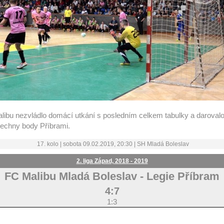
libu nezvládlo domácí utkání s posledním celkem tabulky a daroval
echny body Příbrami.
17. kolo | sobota 09.02.2019, 20:30 |
SH Mladá Boleslav
2. liga Západ, 2018 - 2019
FC Malibu Mladá Boleslav
-
Legie Příbram
4:7
1:3