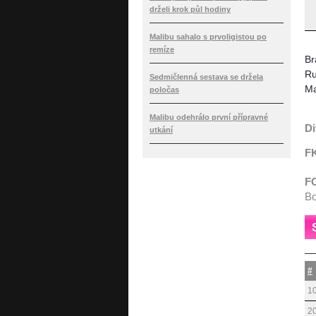
drželi krok půl hodiny
Malibu sahalo s prvoligistou po
remíze
Br
Ru
Sedmičlenná sestava se držela
Ma
poločas
Malibu odehrálo první přípravné
Di
utkání
FK
FC
Bo
#
1
2