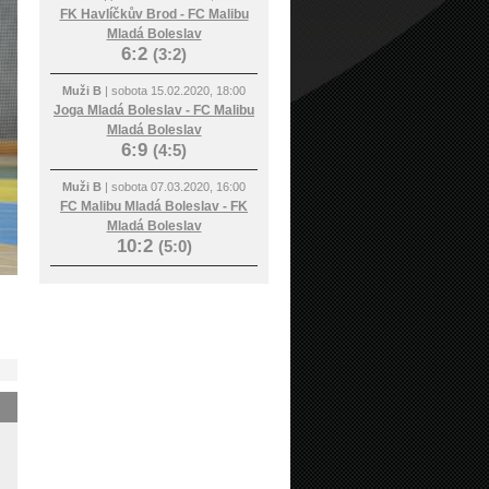
FK Havlíčkův Brod - FC Malibu
Mladá Boleslav
6:2
(3:2)
Muži B
| sobota 15.02.2020, 18:00
Joga Mladá Boleslav - FC Malibu
Mladá Boleslav
6:9
(4:5)
Muži B
| sobota 07.03.2020, 16:00
FC Malibu Mladá Boleslav - FK
Mladá Boleslav
10:2
(5:0)