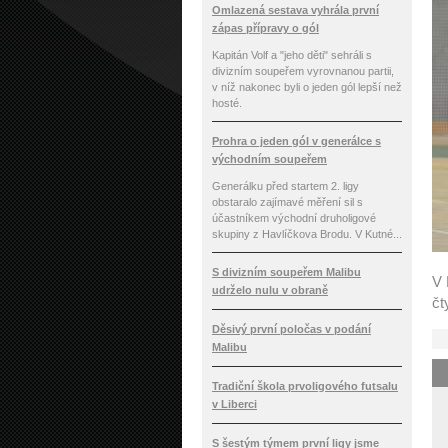
Omlazená sestava vyhrála první
zápas přípravy o gól
Kapitán Volf a "jeho děti" sehráli s
divizním soupeřem vyrovnanou partii,
v níž nakonec byli o jeden gól lepší než
hosté.
Prohra o jeden gól v generálce s
východním soupeřem
Generálku před startem 2. ligy
obstaralo zajímavé měření sil s
účastníkem východní druholigové
skupiny z Havlíčkova Brodu. V Kutné...
S divizním soupeřem Malibu
V 
udrželo nulu v obraně
čt
Děsivý první poločas v podání
Malibu
Tradiční škola prvoligového futsalu
v Liberci
S šestým týmem první ligy jsme