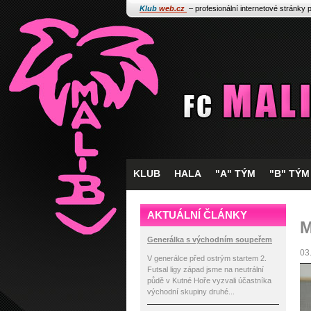
Klub
web.cz
– profesionální internetové stránky 
KLUB
HALA
"A" TÝM
"B" TÝM
AKTUÁLNÍ ČLÁNKY
M
Generálka s východním soupeřem
03
V generálce před ostrým startem 2.
Futsal ligy západ jsme na neutrální
půdě v Kutné Hoře vyzvali účastníka
východní skupiny druhé...