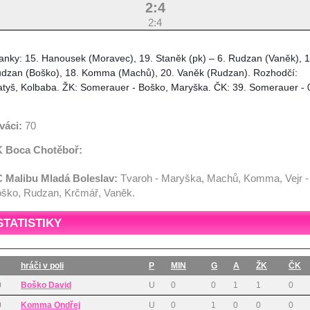
2:4
2:4
anky: 15. Hanousek (Moravec), 19. Staněk (pk) – 6. Rudzan (Vaněk), 1
dzan (Boško), 18. Komma (Machů), 20. Vaněk (Rudzan). Rozhodčí:
tyš, Kolbaba. ŽK: Somerauer - Boško, Maryška. ČK: 39. Somerauer - 
váci:
70
 Boca Chotěboř:
 Malibu Mladá Boleslav:
Tvaroh - Maryška, Machů, Komma, Vejr -
ško, Rudzan, Krčmář, Vaněk.
STATISTIKY
hráči v poli
P
MIN
G
A
ŽK
ČK
0
Boško David
U
0
0
1
1
0
0
Komma Ondřej
U
0
1
0
0
0