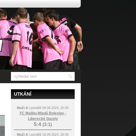
UTKÁNÍ
Muži A
| pondělí 09.09.2024, 20:30
FC Malibu Mladá Boleslav -
Liberecké Gazely
5:4
(3:1)
Muži A
| pondělí 16.09.2024, 20:30