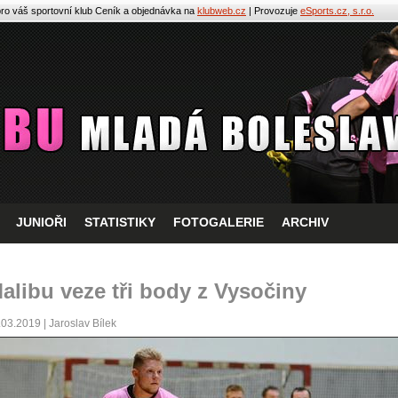
pro váš sportovní klub
Ceník a objednávka na
klubweb.cz
| Provozuje
eSports.cz, s.r.o.
JUNIOŘI
STATISTIKY
FOTOGALERIE
ARCHIV
alibu veze tři body z Vysočiny
.03.2019 | Jaroslav Bílek