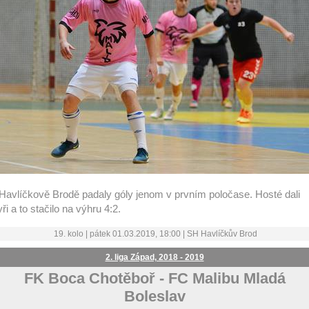
Havlíčkově Brodě padaly góly jenom v prvním poločase. Hosté dali
yři a to stačilo na výhru 4:2.
19. kolo | pátek 01.03.2019, 18:00 |
SH Havlíčkův Brod
2. liga Západ, 2018 - 2019
FK Boca Chotěboř
-
FC Malibu Mladá
Boleslav