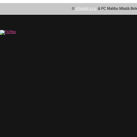
©
eSports s.r.o.
& FC Malibu Mladá Boles