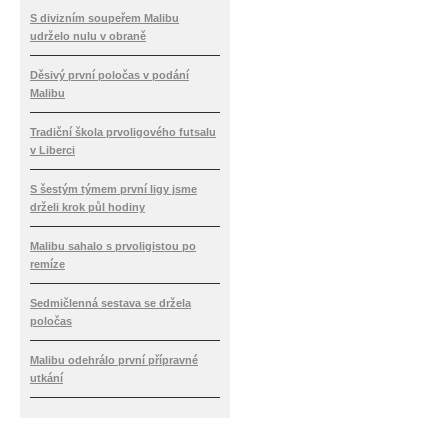
S divizním soupeřem Malibu
udrželo nulu v obraně
Děsivý první poločas v podání
Malibu
Tradiční škola prvoligového futsalu
v Liberci
S šestým týmem první ligy jsme
drželi krok půl hodiny
Malibu sahalo s prvoligistou po
remíze
Sedmičlenná sestava se držela
poločas
Malibu odehrálo první přípravné
utkání