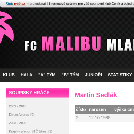
Klub
web.cz
– profesionální internetové stránky pro váš sportovní klub
Ceník a objed
KLUB
HALA
"A" TÝM
"B" TÝM
JUNIOŘI
STATISTIKY
SOUPISKY HRÁČE
Martin Sedlák
2009 - 2010:
číslo
narozen
výška cm
Divize A
(dres #2)
2
12.10.1988
2008 - 2009:
Krajský přebor STČ
(dres #2)