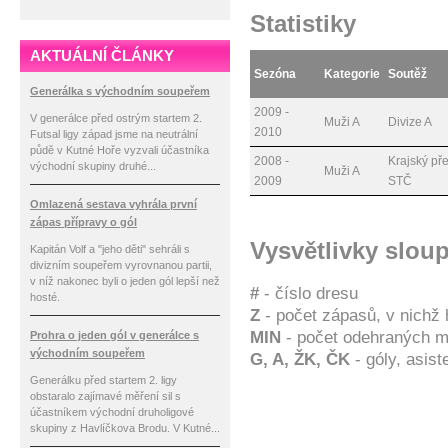
Statistiky
AKTUÁLNÍ ČLÁNKY
Sezóna
Kategorie
Soutěž
Generálka s východním soupeřem
2009 -
V generálce před ostrým startem 2.
Muži A
Divize A
2010
Futsal ligy západ jsme na neutrální
půdě v Kutné Hoře vyzvali účastníka
2008 -
Krajský př
východní skupiny druhé...
Muži A
2009
STČ
Omlazená sestava vyhrála první
zápas přípravy o gól
Vysvětlivky slou
Kapitán Volf a "jeho děti" sehráli s
divizním soupeřem vyrovnanou partii,
v níž nakonec byli o jeden gól lepší než
#
- číslo dresu
hosté.
Z
- počet zápasů, v nichž 
MIN
- počet odehraných m
Prohra o jeden gól v generálce s
východním soupeřem
G, A, ŽK, ČK
- góly, asis
Generálku před startem 2. ligy
obstaralo zajímavé měření sil s
účastníkem východní druholigové
skupiny z Havlíčkova Brodu. V Kutné...