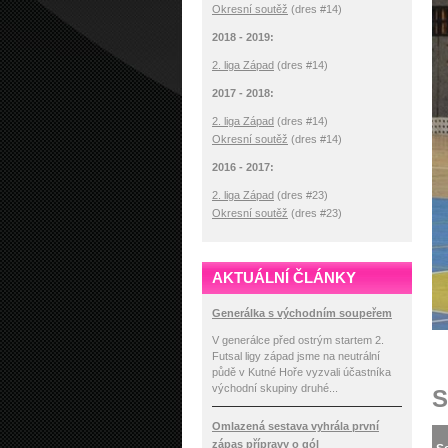
Okresní soutěž
(dres #14)
2018 - 2019:
2. liga Západ
(dres #14)
2017 - 2018:
2. liga Západ
(dres #14)
Okresní soutěž
(dres #14)
2016 - 2017:
2. liga Západ
(dres #23)
Okresní soutěž
(dres #23)
AKTUÁLNÍ ČLÁNKY
Generálka s východním soupeřem
V generálce před ostrým startem 2.
Futsal ligy západ jsme na neutrální
půdě v Kutné Hoře vyzvali účastníka
východní skupiny druhé...
S
Omlazená sestava vyhrála první
zápas přípravy o gól