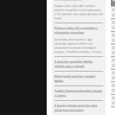
S
Kapitán Volf a "jeho děti" sehráli s
20
divizním soupeřem vyrovnanou partii,
v níž nakonec byli o jeden gól lepší než
2
hosté.
20
2
Prohra o jeden gól v generálce s
východním soupeřem
20
Generálku před startem 2. ligy
2
obstaralo zajímavé měření sil s
20
účastníkem východní druholigové
skupiny z Havlíčkova Brodu. V Kutné...
2
20
S divizním soupeřem Malibu
2
udrželo nulu v obraně
20
Děsivý první poločas v podání
2
Malibu
20
2
Tradiční škola prvoligového futsalu
v Liberci
20
2
S šestým týmem první ligy jsme
drželi krok půl hodiny