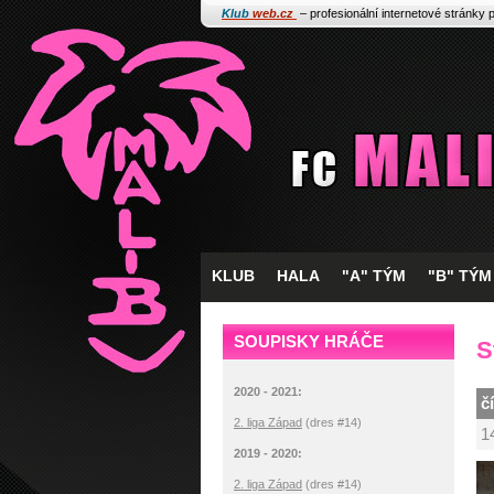
Klub
web.cz
– profesionální internetové stránky 
KLUB
HALA
"A" TÝM
"B" TÝM
SOUPISKY HRÁČE
S
2020 - 2021:
č
2. liga Západ
(dres #14)
1
2019 - 2020:
2. liga Západ
(dres #14)