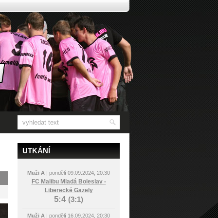
UTKÁNÍ
Muži A
| pondělí 09.09.2024, 20:30
FC Malibu Mladá Boleslav -
Liberecké Gazely
5:4
(3:1)
Muži A
| pondělí 16.09.2024, 20:30