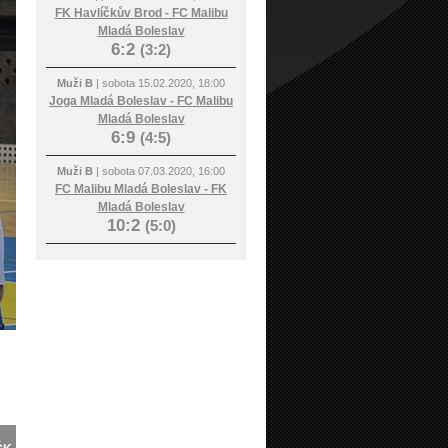
FK Havlíčkův Brod - FC Malibu
Mladá Boleslav
6:2
(3:2)
Muži B
| sobota 15.02.2020, 18:00
Joga Mladá Boleslav - FC Malibu
Mladá Boleslav
6:9
(4:5)
Muži B
| sobota 07.03.2020, 16:00
FC Malibu Mladá Boleslav - FK
Mladá Boleslav
10:2
(5:0)