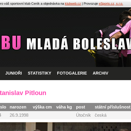
pro váš sportovní klub
Ceník a objednávka na
klubweb.cz
| Provozuje
eSports.cz, s.r.o.
JUNIOŘI
STATISTIKY
FOTOGALERIE
ARCHIV
tanislav Pitloun
íslo
narozen
výška cm
váha kg
post
státní příslušnost
4
26.9.1998
Útočník
česká