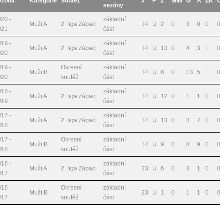
ezóna
Kategorie
Soutěž
#
P
Z
MIN
G
A
ŽK
sezóny
20 -
základní
Muži A
2. liga Západ
14
U
2
0
3
0
0
021
část
19 -
základní
Muži A
2. liga Západ
14
U
13
0
4
3
1
020
část
19 -
Okresní
základní
Muži B
14
U
8
0
13
5
1
020
soutěž
část
18 -
základní
Muži A
2. liga Západ
14
U
12
0
1
1
0
019
část
17 -
základní
Muži A
2. liga Západ
14
U
13
0
3
7
0
018
část
17 -
Okresní
základní
Muži B
14
U
9
0
8
9
0
018
soutěž
část
16 -
základní
Muži A
2. liga Západ
23
U
6
0
3
1
0
017
část
16 -
Okresní
základní
Muži B
23
U
1
0
1
1
0
017
soutěž
část