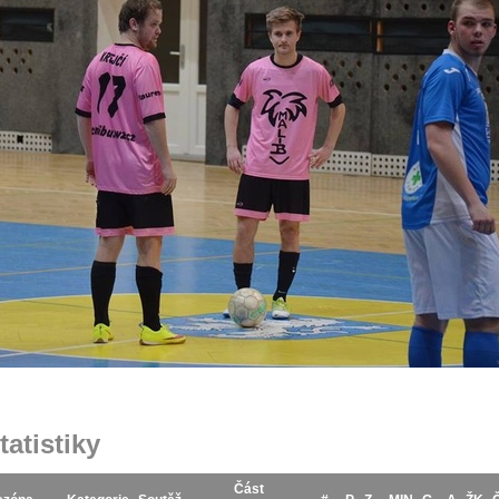
tatistiky
Část