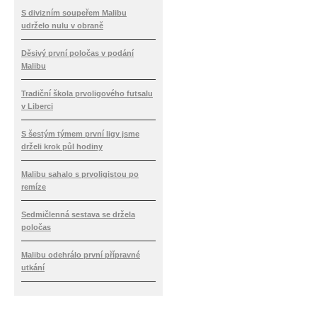
S divizním soupeřem Malibu
udrželo nulu v obraně
Děsivý první poločas v podání
Malibu
Tradiční škola prvoligového futsalu
v Liberci
S šestým týmem první ligy jsme
drželi krok půl hodiny
Malibu sahalo s prvoligistou po
remíze
Sedmičlenná sestava se držela
poločas
Malibu odehrálo první přípravné
utkání