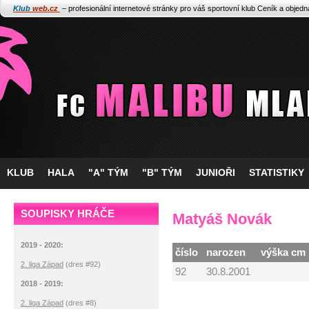
Klub
web.cz
– profesionální internetové stránky pro váš sportovní klub
Ceník a objed
KLUB
HALA
"A" TÝM
"B" TÝM
JUNIOŘI
STATISTIKY
SOUPISKY HRÁČE
Matyáš Novák
2019 - 2020:
číslo
narozen
výška cm
2. liga Západ
(dres #92)
92
30.8.2001
2018 - 2019:
2. liga Západ
(dres #8)