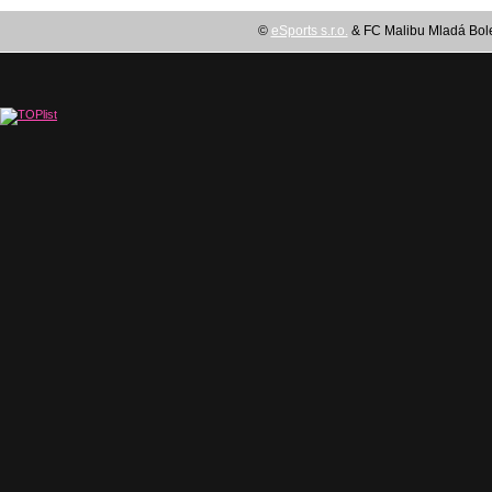
©
eSports s.r.o.
& FC Malibu Mladá Boles