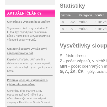
Statistiky
AKTUÁLNÍ ČLÁNKY
Sezóna
Kategorie
Soutěž
Generálka s východním soupeřem
2019 - 2020
Muži A
2. liga Z
V generálce před ostrým startem 2.
2018 - 2019
Muži A
2. liga Z
Futsal ligy západ jsme na neutrální
půdě v Kutné Hoře vyzvali účastníka
východní skupiny druhé...
Vysvětlivky slou
Omlazená sestava vyhrála první
zápas přípravy o gól
#
- číslo dresu
Kapitán Volf a "jeho děti" sehráli s
Z
- počet zápasů, v nichž 
divizním soupeřem vyrovnanou partii,
MIN
- počet odehraných m
v níž nakonec byli o jeden gól lepší než
G, A, ŽK, ČK
- góly, asis
hosté.
Prohra o jeden gól v generálce s
východním soupeřem
Generálku před startem 2. ligy
obstaralo zajímavé měření sil s
účastníkem východní druholigové
skupiny z Havlíčkova Brodu. V Kutné...