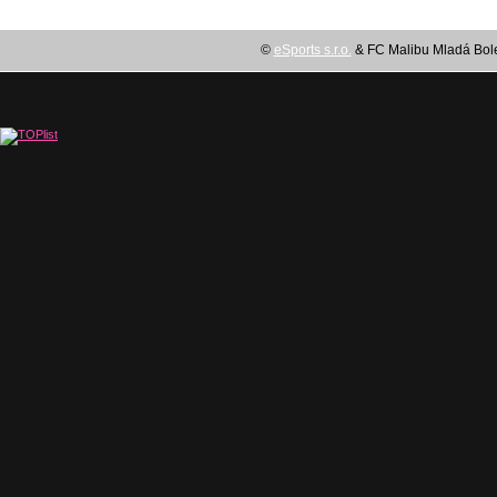
©
eSports s.r.o.
& FC Malibu Mladá Boles