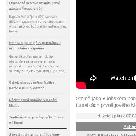
Omlazená sestava vyhrála první
zápas přípravy o gól
Kapitán Volf a "jeho děti" sehráli s
divizním soupeřem vyrovnanou partii,
v níž nakonec byli o jeden gól lepší než
hosté.
Prohra o jeden gól v generálce s
východním soupeřem
Generálku před startem 2. ligy
obstaralo zajímavé měření sil s
účastníkem východní druholigové
skupiny z Havlíčkova Brodu. V Kutné...
S divizním soupeřem Malibu
udrželo nulu v obraně
Stejně jako v loňském poh
Děsivý první poločas v podání
futsalkách prvoligového M
Malibu
4. kolo | pátek 07.0
Tradiční škola prvoligového futsalu
v Liberci
Pohár
S šestým týmem první ligy jsme