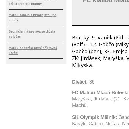
FC Malibu Mlad
drželi krok půl hodiny
Malibu sahalo s prvoligistou po
remíze
Sedmičlenná sestava se držela
Branky: 9. Vaněk (Pitlou
poločas
(Volf) – 12. Gabčo (Mikys
Malibu odehrálo první přípravné
Gabčo (pen), 33. Prejsa 
utkání
ŽK: Jirdásek, Maryška, V
Mikyska.
Diváci:
86
FC Malibu Mladá Bolesl
Maryška, Jirdásek (21. Kva
Machů.
SK Olympik Mělník:
Šand
Kasýk, Gabčo, Nečas, Ne