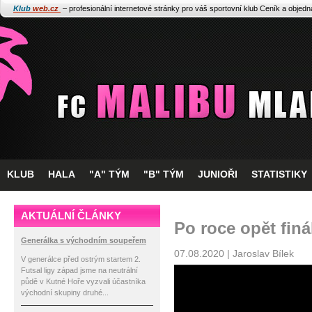
Klub
web.cz
– profesionální internetové stránky pro váš sportovní klub
Ceník a objed
KLUB
HALA
"A" TÝM
"B" TÝM
JUNIOŘI
STATISTIKY
AKTUÁLNÍ ČLÁNKY
Po roce opět finá
Generálka s východním soupeřem
07.08.2020 | Jaroslav Bílek
V generálce před ostrým startem 2.
Futsal ligy západ jsme na neutrální
půdě v Kutné Hoře vyzvali účastníka
východní skupiny druhé...