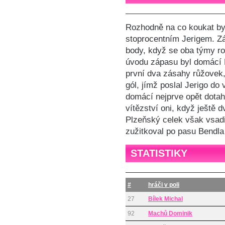
Rozhodně na co koukat by
stoprocentním
Jerigem
. Z
body, když se oba týmy r
úvodu zápasu byl domácí
první dva zásahy růžovek, 
gól, jímž poslal Jerigo do
domácí nejprve opět dotaho
vítězství oni, když ještě 
Plzeňský celek však vsadi
zužitkoval po pasu Bendl
STATISTIKY
#
hráči v poli
27
Bílek Michal
92
Machů Dominik