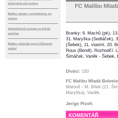
drželi krok půl hodiny
FC Malibu Mlad
Malibu sahalo s prvoligistou po
remíze
Sedmičlenná sestava se držela
Branky: 6. Machů (pk), 13
poločas
31. Maryška (Sedláček), 3
Malibu odehrálo první přípravné
(Šebek), 11. vlastní, 20. 
utkání
Rous (Bendl). Rozhodčí: L
Šimáček, Vaněk - Šebek, 
Diváci:
150
FC Malibu Mladá Bolesl
Matouš - M. Bílek (21. Ši
Maryška), Vaněk.
Jerigo Plzeň:
KOMENTÁŘ