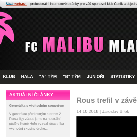
Klub
web.cz
– profesionální internetové stránky pro váš sportovní klub
Ceník a objed
KLUB
HALA
"A" TÝM
"B" TÝM
JUNIOŘI
STATISTIKY
AKTUÁLNÍ ČLÁNKY
Rous trefil v záv
Generálka s východním soupeřem
14.10.2018 | Jaroslav Bílek
V generálce před ostrým startem 2.
Futsal ligy západ jsme na neutrální
půdě v Kutné Hoře vyzvali účastníka
východní skupiny druhé...