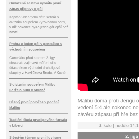
Omlazená sestava vyhrála první
zápas přípravy o gól
Kapitán Volf a "jeho děti" sehráli s
divizním soupeřem vyrovnanou partii,
v níž nakonec byli o jeden gól lepší než
hosté.
Prohra o jeden gól v generálce s
východním soupeřem
Generálku před startem 2. ligy
obstaralo zajímavé měření sil s
účastníkem východní druholigové
skupiny z Havlíčkova Brodu. V Kutné...
S divizním soupeřem Malibu
udrželo nulu v obraně
Malibu doma proti Jerigu o
Děsivý první poločas v podání
vedení 5:4 ale nakonec ne
Malibu
závěru zápasu při hře bez
Tradiční škola prvoligového futsalu
3. kolo | neděle 14.
v Liberci
2. lig
S šestým týmem první ligy jsme