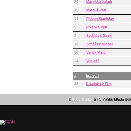
29
Maryška Jakub
15
Matouš Petr
14
Pitloun Stanislav
5
Polanka Petr
2
Sedláček David
18
Šimáček Michal
16
Vaněk Matěj
24
Volf Jiří
#
brankář
33
Roudnický Filip
©
eSports s.r.o.
& FC Malibu Mladá Boles