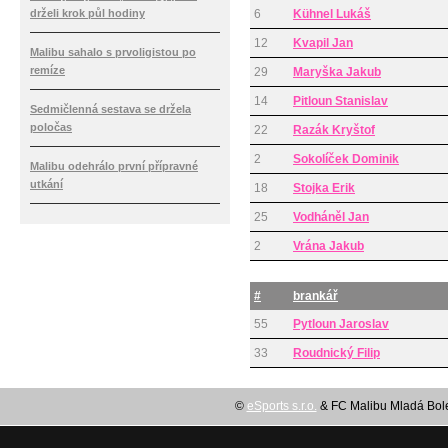
drželi krok půl hodiny
6
Kühnel Lukáš
12
Kvapil Jan
Malibu sahalo s prvoligistou po
remíze
29
Maryška Jakub
14
Pitloun Stanislav
Sedmičlenná sestava se držela
poločas
22
Razák Kryštof
2
Sokolíček Dominik
Malibu odehrálo první přípravné
utkání
18
Stojka Erik
25
Vodháněl Jan
2
Vrána Jakub
#
brankář
55
Pytloun Jaroslav
33
Roudnický Filip
©
eSports s.r.o.
& FC Malibu Mladá Boles