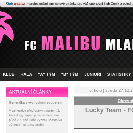
Klub
web.cz
– profesionální internetové stránky pro váš sportovní klub
Ceník a objed
KLUB
HALA
"A" TÝM
"B" TÝM
JUNIOŘI
STATISTIKY
6. kolo | středa 27.12.
AKTUÁLNÍ ČLÁNKY
Okresní
Generálka s východním soupeřem
Lucky Team
-
F
V generálce před ostrým startem 2.
Futsal ligy západ jsme na neutrální
půdě v Kutné Hoře vyzvali účastníka
východní skupiny druhé...