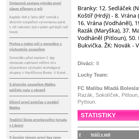
Omlazená sestava vyhrála první
Branky: 12. Sedláček (No
zápas přípravy o gól
Koštíř (Hrdý) - 8. Vrána 
Kapitán Volf a "jeho děti" sehráli s
16. Vrána (Vodháněl), 19
divizním soupeřem vyrovnanou partii,
v níž nakonec byli o jeden gól lepší než
Razák (Maryška), 37. Mar
hosté.
Vodháněl (Pitloun), 50. 
Bukvička. ŽK: Novák - V
Prohra o jeden gól v generálce s
východním soupeřem
Generálku před startem 2. ligy
Diváci:
8
obstaralo zajímavé měření sil s
účastníkem východní druholigové
skupiny z Havlíčkova Brodu. V Kutné...
Lucky Team:
S divizním soupeřem Malibu
FC Malibu Mladá Bolesl
udrželo nulu v obraně
Razák, Sokolíček, Pitloun
Pytloun.
Děsivý první poločas v podání
Malibu
STATISTIKY
Tradiční škola prvoligového futsalu
v Liberci
#
hráči v poli
S šestým týmem první ligy jsme