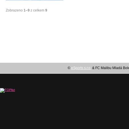
Zobrazeno
1–9
z celkem
9
©
eSports s.r.o.
& FC Malibu Mladá Boles