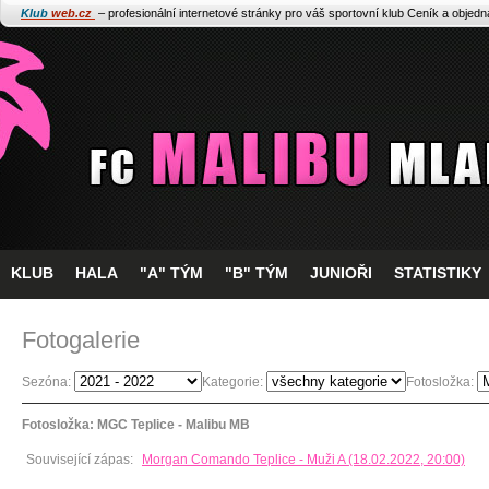
Klub
web.cz
– profesionální internetové stránky pro váš sportovní klub
Ceník a objed
KLUB
HALA
"A" TÝM
"B" TÝM
JUNIOŘI
STATISTIKY
Fotogalerie
Sezóna:
Kategorie:
Fotosložka:
Fotosložka: MGC Teplice - Malibu MB
Související zápas:
Morgan Comando Teplice - Muži A (18.02.2022, 20:00)